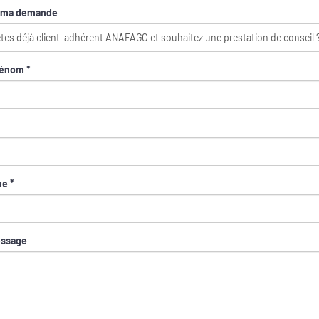
e ma demande
rénom *
e *
essage