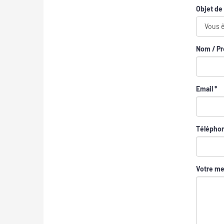
Objet d
Nom / P
Email *
Téléphon
Votre m