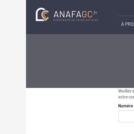
À PR
Veuillez 
votre co
Numéro 