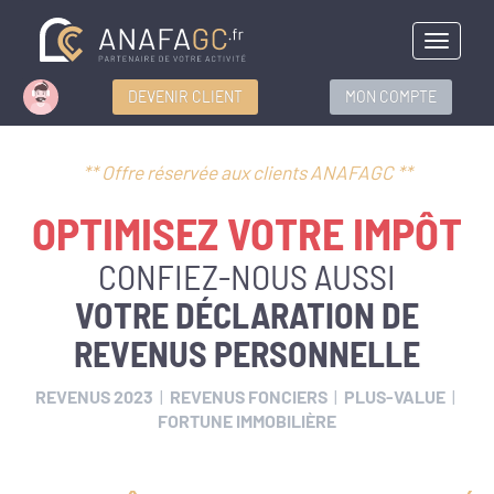
Menu
DEVENIR CLIENT
MON COMPTE
** Offre réservée aux clients ANAFAGC **
OPTIMISEZ VOTRE IMPÔT
CONFIEZ-NOUS AUSSI
VOTRE
DÉCLARATION DE
REVENUS PERSONNELLE
REVENUS 2023
|
REVENUS FONCIERS
|
PLUS-VALUE
|
FORTUNE IMMOBILIÈRE