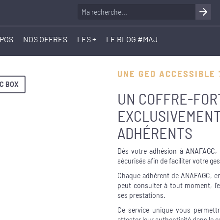
OPOS
NOS OFFRES
LES +
LE BLOG #MAJ
UNE GED ACCESSIBLE 
C BOX
UN COFFRE-FOR
EXCLUSIVEMENT
ADHÉRENTS
Dès votre adhésion à ANAFAGC, n
sécurisés afin de faciliter votre ge
Chaque adhérent de ANAFAGC, en
peut consulter à tout moment, l'
ses prestations.
Ce service unique vous permettra 
attester leur authenticité dans le 