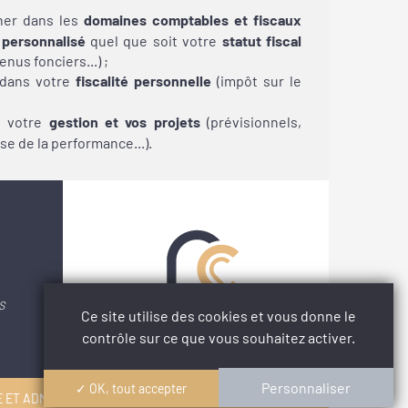
er dans les
domaines comptables et fiscaux
 personnalisé
quel que soit votre
statut fiscal
enus fonciers...) ;
 dans
votre
fiscalité personnelle
(impôt sur le
s votre
gestion et vos projets
(prévisionnels,
yse
de la performance...).
S
Ce site utilise des cookies et vous donne le
contrôle sur ce que vous souhaitez activer.
Personnaliser
✓ OK, tout accepter
 ET ADMINISTRATIVE, DE GESTION ET DE COMPTABILITÉ