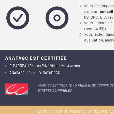
vous accompagn
avec un
conseil
(IS, BNC,
BIC, rev
vous conseiller
revenu, IFI) ;
vous aider dan
évaluation, anal
ANAFAGC EST CERTIFIÉE
E-BARREAU Réseau Privé Virtuel des Avocats
ANAFAGC référencée DATADOCK
ANAFAGC EST INSCRITE AU TABLEAU DE L'ORDRE DE
EXPERTS-COMPTABLES
ASSOCIATION NATIONALE D'ASSISTANCE FISCALE