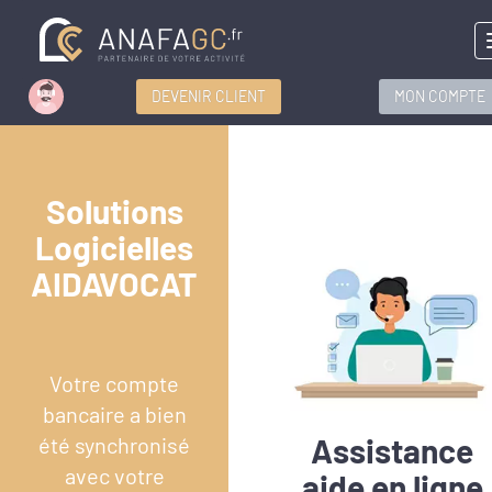
DEVENIR CLIENT
MON COMPTE
Solutions
Logicielles
AIDAVOCAT
Votre compte
bancaire a bien
Assistance
été synchronisé
avec votre
aide en ligne