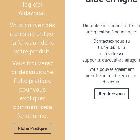
logiciel
Aidavocat.
Vous pouvez dès
Un problème sur nos outils o
une question à nous poser.
à présent utiliser
Contactez-nous au
la fonction dans
01.44.68.61.03
votre produit.
ou à l'adresse
support.aidavocat@anafagc.f
Vous trouverez
Vous pouvez également
ci-dessous une
prendre un rendez-vous ci-
fiche pratique
dessous.
pour vous
Rendez-vous
expliquer
comment cela
fonctionne.
Fiche Pratique