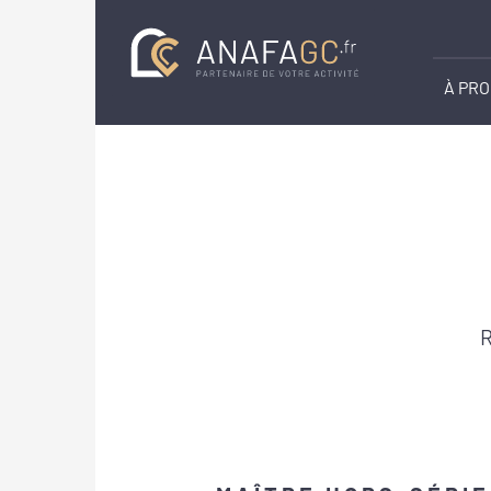
À PR
R