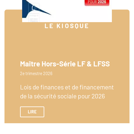
LE KIOSQUE
Maître Hors-Série LF & LFSS
2e trimestre 2026
Lois de finances et de financement
de la sécurité sociale pour 2026
LIRE