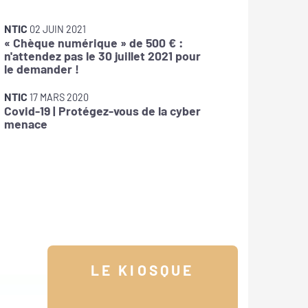
NTIC
28 
Maître-
NTIC
02 JUIN 2021
« Chèque numérique » de 500 € :
NTIC
29 
n'attendez pas le 30 juillet 2021 pour
Anticipe
le demander !
tard !
NTIC
17 MARS 2020
Covid-19 | Protégez-vous de la cyber
menace
LE KIOSQUE