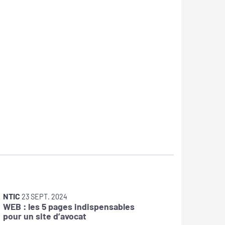
NTIC
NTIC
23 SEPT. 2024
15 
WEB : les 5 pages indispensables
TLS 1.0/
pour un site d’avocat