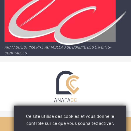
ANAFAGC EST INSCRITE AU TABLEAU DE L'ORDRE DES EXPERTS-
COMPTABLES
Ce site utilise des cookies et vous donne le
contrôle sur ce que vous souhaitez activer.
PARTAGER