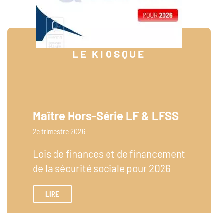
LE KIOSQUE
Maître Hors-Série LF & LFSS
2e trimestre 2026
Lois de finances et de financement
de la sécurité sociale pour 2026
LIRE