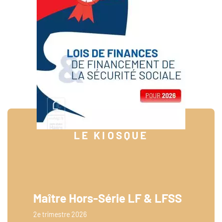
LE KIOSQUE
Maître Hors-Série LF & LFSS
2e trimestre 2026