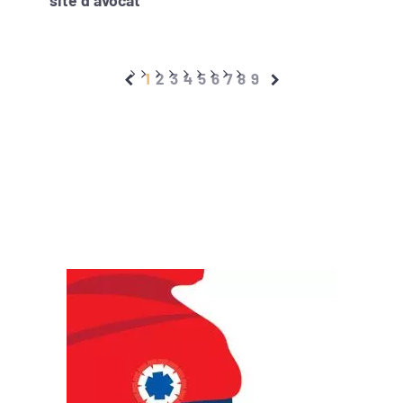
site d’avocat
1
2
3
4
5
6
7
8
9