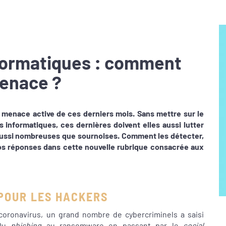
nformatiques : comment
menace ?
 menace active de ces derniers mois. Sans mettre sur le
informatiques, ces dernières doivent elles aussi lutter
ussi nombreuses que sournoises. Comment les détecter,
Nos
réponses dans cette nouvelle rubrique consacrée aux
 POUR LES HACKERS
 coronavirus, un grand nombre de cybercriminels a saisi
 Du
phishing
au ransomware en passant par le
social