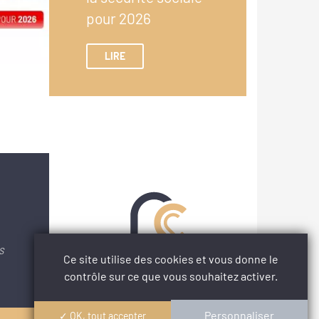
pour 2026
LIRE
S
Ce site utilise des cookies et vous donne le
contrôle sur ce que vous souhaitez activer.
Personnaliser
✓ OK, tout accepter