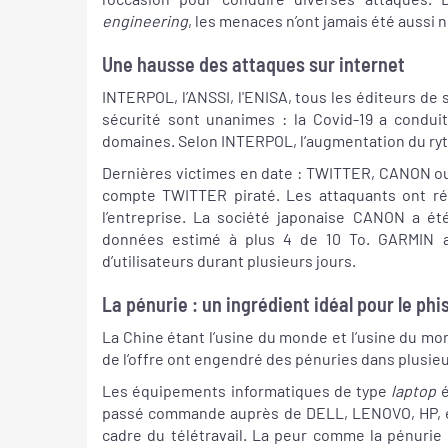
engineering
, les menaces n’ont jamais été aussi
Une hausse des attaques sur internet
INTERPOL, l’ANSSI, l'ENISA, tous les éditeurs de
sécurité sont unanimes : la Covid-19 a condui
domaines. Selon INTERPOL, l’augmentation du ry
Dernières victimes en date : TWITTER, CANON ou
compte TWITTER piraté. Les attaquants ont réu
l’entreprise. La société japonaise CANON a ét
données estimé à plus 4 de 10 To. GARMIN a 
d’utilisateurs durant plusieurs jours.
La pénurie : un ingrédient idéal pour le ph
La Chine étant l’usine du monde et l’usine du mon
de l’offre ont engendré des pénuries dans plusie
Les équipements informatiques de type
laptop
é
passé commande auprès de DELL, LENOVO, HP, etc
cadre du télétravail. La peur comme la pénurie 