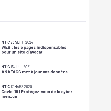
NTIC
NTIC
23 SEPT. 2024
15 
WEB : les 5 pages indispensables
TLS 1.0/
pour un site d’avocat
NTIC
28 
Maître-
NTIC
15 JUIL. 2021
ANAFAGC met à jour vos données
NTIC
29 
Anticipe
tard !
NTIC
17 MARS 2020
Covid-19 | Protégez-vous de la cyber
menace