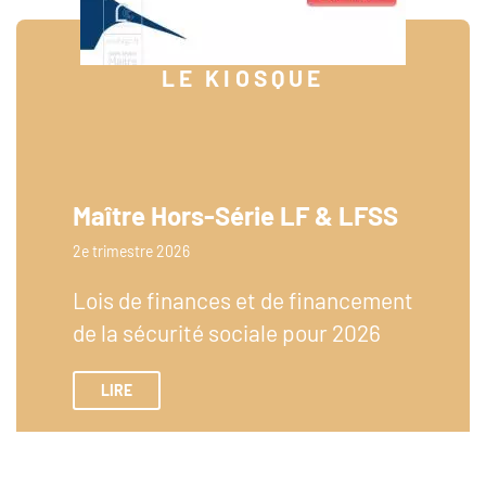
LE KIOSQUE
Maître Hors-Série LF & LFSS
2e trimestre 2026
Lois de finances et de financement
de la sécurité sociale pour 2026
LIRE