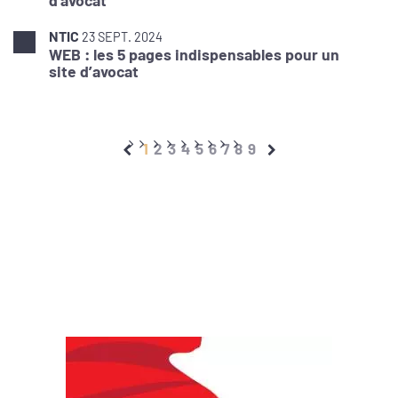
NTIC
23 SEPT. 2024
WEB : les 5 pages indispensables pour un
site d’avocat
1
2
3
4
5
6
7
8
9