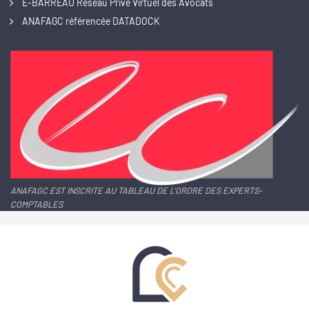
E-BARREAU Réseau Privé Virtuel des Avocats
ANAFAGC référencée DATADOCK
ANAFAGC EST INSCRITE AU TABLEAU DE L'ORDRE DES EXPERTS-
COMPTABLES