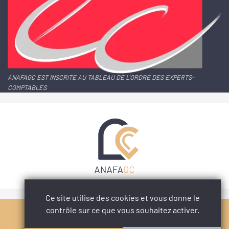
ANAFAGC EST INSCRITE AU TABLEAU DE L'ORDRE DES EXPERTS-
COMPTABLES
Ce site utilise des cookies et vous donne le
contrôle sur ce que vous souhaitez activer.
PARTAGER