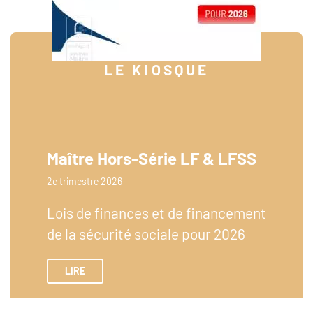
LE KIOSQUE
Maître Hors-Série LF & LFSS
2e trimestre 2026
Lois de finances et de financement
de la sécurité sociale pour 2026
LIRE