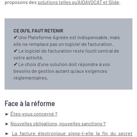
proposons des
solutions telles qu'AIDAVOCAT et Siide
.
CE QU'IL FAUT RETENIR
✔
Une Plateforme Agréée est indispensable, mais
elle ne remplace pas un logiciel de facturation.
✔
Le logiciel de facturation reste l'outil central de
votre activité.
✔
Le choix d'une solution doit répondre à vos
besoins de gestion autant qu'aux exigences
réglementaires.
Face à la réforme
►
Êtes-vous concerné ?
►
Nouvelles obligations, nouvelles sanctions ?
►
La facture électronique signe-t-elle la fin du secret