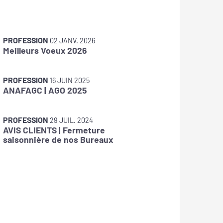
PROFESSION
PROFES
02 JANV. 2026
Meilleurs Voeux 2026
Jérôme
d'ANAF
PROFESSION
PROFES
16 JUIN 2025
ANAFAGC | AGO 2025
Meilleu
PROFESSION
PROFES
29 JUIL. 2024
AVIS CLIENTS | Fermeture
ANAFAG
saisonnière de nos Bureaux