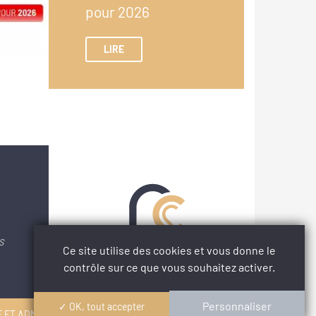
pour 2026
LIRE
S
Ce site utilise des cookies et vous donne le
contrôle sur ce que vous souhaitez activer.
Personnaliser
✓ OK, tout accepter
 ET ADMINISTRATIVE, DE GESTION ET DE COMPTABILITÉ