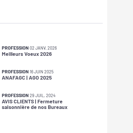
PROFESSION
PROFES
02 JANV. 2026
Meilleurs Voeux 2026
Jérôme
d'ANAF
PROFESSION
PROFES
16 JUIN 2025
ANAFAGC | AGO 2025
Grande 
On y ser
PROFESSION
PROFES
29 JUIL. 2024
AVIS CLIENTS | Fermeture
Juris'R
saisonnière de nos Bureaux
course 