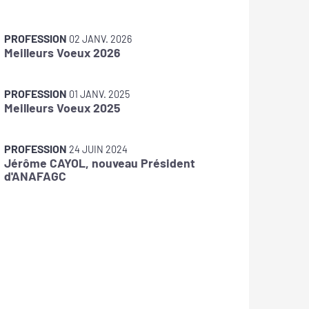
PROFESSION
PROFES
02 JANV. 2026
Meilleurs Voeux 2026
ANAFAG
PROFESSION
PROFES
01 JANV. 2025
Meilleurs Voeux 2025
Grande 
On y ser
PROFESSION
PROFES
24 JUIN 2024
Jérôme CAYOL, nouveau Président
Juris'R
d'ANAFAGC
course 