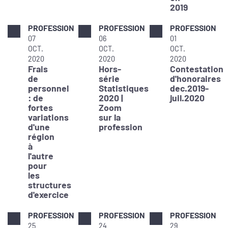
2019
PROFESSION
PROFESSION
PROFESSION
07
06
01
OCT.
OCT.
OCT.
2020
2020
2020
Frais
Hors-
Contestation
de
série
d'honoraires
personnel
Statistiques
dec.2019-
: de
2020 |
juil.2020
fortes
Zoom
variations
sur la
d'une
profession
région
à
l'autre
pour
les
structures
d'exercice
PROFESSION
PROFESSION
PROFESSION
25
24
29