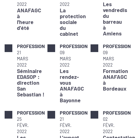
Les
2022
2022
vendredis
ANAFAGC
La
du
à
protection
barreau
l'heure
sociale
à
d'été
du
Amiens
cabinet
PROFESSION
PROFESSION
PROFESSION
21
09
09
MARS
MARS
MARS
2022
2022
2022
Séminaire
Les
Formation
EDASOP :
rendez-
ANAFAGC
direction
vous
à
San
ANAFAGC
Bordeaux
Sebastian !
à
Bayonne
PROFESSION
PROFESSION
PROFESSION
25
21
02
FÉVR.
FÉVR.
FÉVR.
2022
2022
2022
Les
L'avocat
Contestation