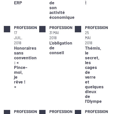
ERP
de
!
son
activité
économique
PROFESSION
PROFESSION
PROFESSION
17
31 MAI
25
JUIL.
2018
MAI
L'obligation
2018
2018
de
Honoraires
Thémis,
conseil
sans
le
convention
secret,
: «
les
Pince-
cages
moi,
de
je
verre
rêve !
et
»
quelques
dieux
de
l'Olympe
PROFESSION
PROFESSION
PROFESSION