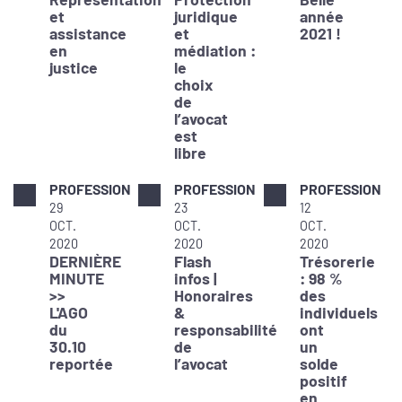
et
juridique
année
assistance
et
2021 !
en
médiation :
justice
le
choix
de
l’avocat
est
libre
PROFESSION
PROFESSION
PROFESSION
29
23
12
OCT.
OCT.
OCT.
2020
2020
2020
DERNIÈRE
Flash
Trésorerie
MINUTE
infos |
: 98 %
>>
Honoraires
des
L'AGO
&
individuels
du
responsabilité
ont
30.10
de
un
reportée
l’avocat
solde
positif
en