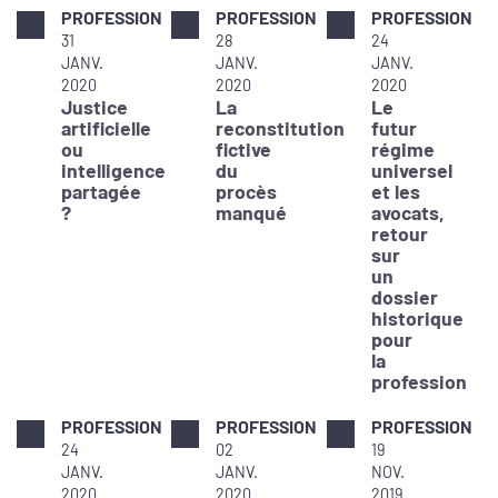
PROFESSION
PROFESSION
PROFESSION
31
28
24
JANV.
JANV.
JANV.
2020
2020
2020
Justice
La
Le
artificielle
reconstitution
futur
ou
fictive
régime
intelligence
du
universel
partagée
procès
et les
?
manqué
avocats,
retour
sur
un
dossier
historique
pour
la
profession
PROFESSION
PROFESSION
PROFESSION
24
02
19
JANV.
JANV.
NOV.
2020
2020
2019