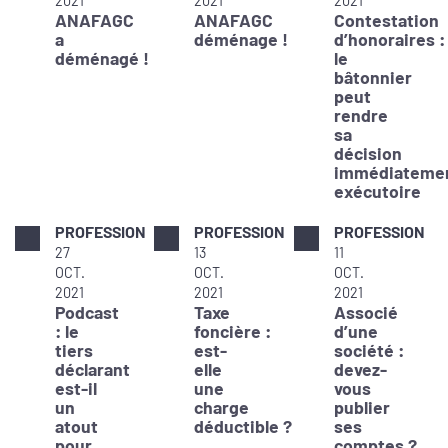
2021
2021
2021
ANAFAGC
ANAFAGC
Contestation
a
déménage !
d’honoraires :
déménagé !
le
bâtonnier
peut
rendre
sa
décision
immédiateme
exécutoire
PROFESSION
PROFESSION
PROFESSION
27
13
11
OCT.
OCT.
OCT.
2021
2021
2021
Podcast
Taxe
Associé
: le
foncière :
d’une
tiers
est-
société :
déclarant
elle
devez-
est-il
une
vous
un
charge
publier
atout
déductible ?
ses
pour
comptes ?