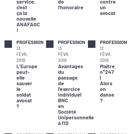
service,
de
contre
c'est
l'honoraire
un
ça la
avocat
nouvelle
ANAFAGC
!
PROFESSION
PROFESSION
PROFESSION
13
13
12
FÉVR.
FÉVR.
FÉVR.
2019
2019
2019
L’Europe
Avantages
Maître
peut-
du
n°247
elle
passage
|
sauver
de
Alors
le
l'exercice
on
soldat
individuel
danse
avocat
BNC
?
?
en
Société
Unipersonnelle
à l'IS