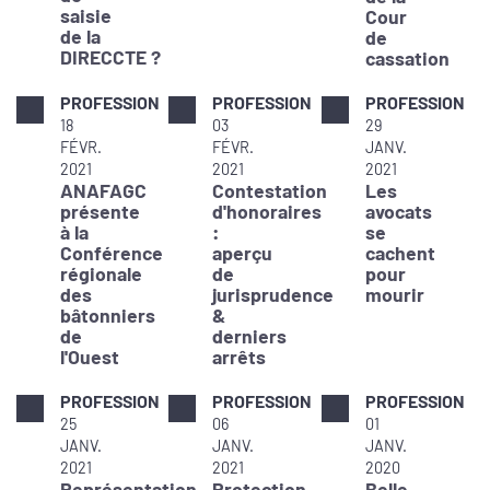
saisie
Cour
de la
de
DIRECCTE ?
cassation
PROFESSION
PROFESSION
PROFESSION
18
03
29
FÉVR.
FÉVR.
JANV.
2021
2021
2021
ANAFAGC
Contestation
Les
présente
d'honoraires
avocats
à la
:
se
Conférence
aperçu
cachent
régionale
de
pour
des
jurisprudence
mourir
bâtonniers
&
de
derniers
l'Ouest
arrêts
PROFESSION
PROFESSION
PROFESSION
25
06
01
JANV.
JANV.
JANV.
2021
2021
2020
Représentation
Protection
Belle