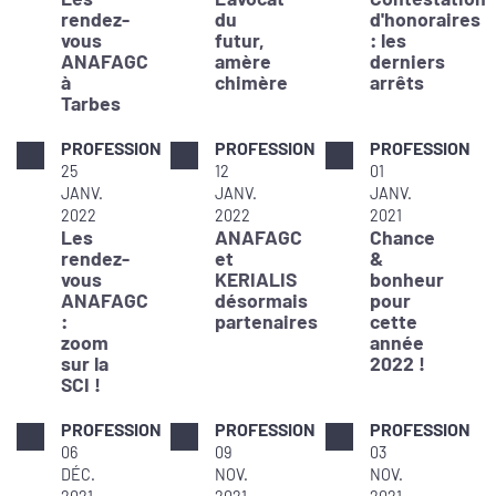
rendez-
du
d'honoraires
vous
futur,
: les
ANAFAGC
amère
derniers
à
chimère
arrêts
Tarbes
PROFESSION
PROFESSION
PROFESSION
25
12
01
JANV.
JANV.
JANV.
2022
2022
2021
Les
ANAFAGC
Chance
rendez-
et
&
vous
KERIALIS
bonheur
ANAFAGC
désormais
pour
:
partenaires
cette
zoom
année
sur la
2022 !
SCI !
PROFESSION
PROFESSION
PROFESSION
06
09
03
DÉC.
NOV.
NOV.