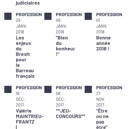
judiciaires
PROFESSION
PROFESSION
PROFESSION
29
09
01
JANV.
JANV.
JANV.
2018
2018
2018
Les
"Bien
Bonne
enjeux
du
année
du
bonheur
2018 !
Brexit
!"
pour
le
Barreau
français
PROFESSION
PROFESSION
PROFESSION
18
08
27
DÉC.
DÉC.
NOV.
2017
2017
2017
Valérie
**JEU-
"Être
MAINTRIEU-
CONCOURS**
ou ne
FRANTZ
pas
|
être"