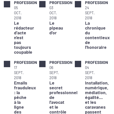
PROFESSION
PROFESSION
PROFESSION
05
03
24
OCT.
OCT.
SEPT.
2018
2018
2018
Le
Le
La
rédacteur
pipeau
chronique
d'acte
d'or
du
n'est
contentieux
pas
de
toujours
l'honoraire
coupable
PROFESSION
PROFESSION
PROFESSION
17
06
04
SEPT.
SEPT.
SEPT.
2018
2018
2018
Emails
Le
Installation,
frauduleux
secret
numérique,
: la
professionnel
médiation,
pêche
de
égalité...
à la
l'avocat
et les
ligne
et le
caravanes
des
contrôle
passent