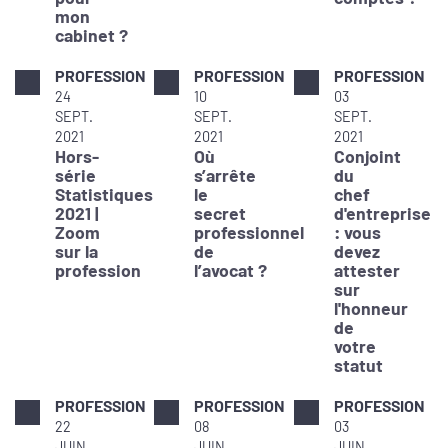
mon
cabinet ?
PROFESSION
PROFESSION
PROFESSION
24
10
03
SEPT.
SEPT.
SEPT.
2021
2021
2021
Hors-
Où
Conjoint
série
s’arrête
du
Statistiques
le
chef
2021 |
secret
d'entreprise
Zoom
professionnel
: vous
sur la
de
devez
profession
l’avocat ?
attester
sur
l'honneur
de
votre
statut
PROFESSION
PROFESSION
PROFESSION
22
08
03
JUIN
JUIN
JUIN