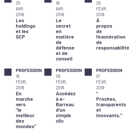
25
18
26
AVR.
AVR.
FÉVR.
2018
2018
2018
Les
Le
À
holdings
secret
propos
et les
en
de
SCP
matière
l'exonération
de
de
défense
responsabilit
et de
conseil
PROFESSION
PROFESSION
PROFESSION
19
08
01
FÉVR.
FÉVR.
FÉVR.
2018
2018
2018
En
Accédez
"
marche
à e-
Proches,
vers
Barreau
transparents
"le
d'un
et
meilleur
simple
innovants."
des
clic
mondes"