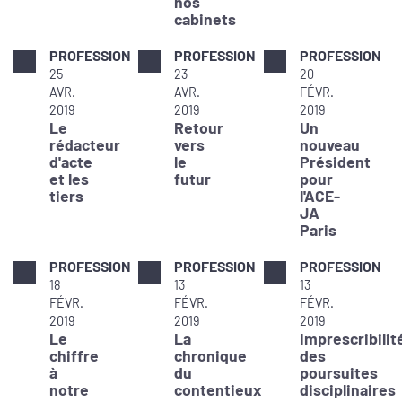
nos
cabinets
PROFESSION
PROFESSION
PROFESSION
25
23
20
AVR.
AVR.
FÉVR.
2019
2019
2019
Le
Retour
Un
rédacteur
vers
nouveau
d'acte
le
Président
et les
futur
pour
tiers
l'ACE-
JA
Paris
PROFESSION
PROFESSION
PROFESSION
18
13
13
FÉVR.
FÉVR.
FÉVR.
2019
2019
2019
Le
La
Imprescribilit
chiffre
chronique
des
à
du
poursuites
notre
contentieux
disciplinaires