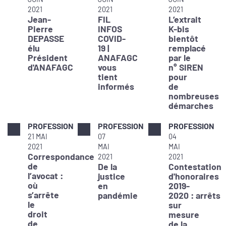
2021
2021
2021
Jean-
FIL
L’extrait
Pierre
INFOS
K-bis
DEPASSE
COVID-
bientôt
élu
19 |
remplacé
Président
ANAFAGC
par le
d'ANAFAGC
vous
n° SIREN
tient
pour
informés
de
nombreuses
démarches
PROFESSION
PROFESSION
PROFESSION
21 MAI
07
04
2021
MAI
MAI
Correspondance
2021
2021
de
De la
Contestation
l’avocat :
justice
d'honoraires
où
en
2019-
s’arrête
pandémie
2020 : arrêts
le
sur
droit
mesure
de
de la