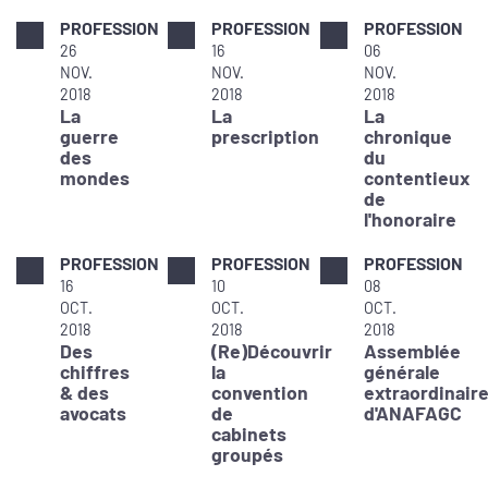
PROFESSION
PROFESSION
PROFESSION
26
16
06
NOV.
NOV.
NOV.
2018
2018
2018
La
La
La
guerre
prescription
chronique
des
du
mondes
contentieux
de
l'honoraire
PROFESSION
PROFESSION
PROFESSION
16
10
08
OCT.
OCT.
OCT.
2018
2018
2018
Des
(Re)Découvrir
Assemblée
chiffres
la
générale
& des
convention
extraordinair
avocats
de
d'ANAFAGC
cabinets
groupés