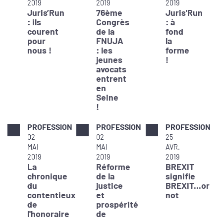
2019
2019
2019
Juris’Run
76ème
Juris'Run
: ils
Congrès
: à
courent
de la
fond
pour
FNUJA
la
nous !
: les
forme
jeunes
!
avocats
entrent
en
Seine
!
PROFESSION
PROFESSION
PROFESSION
02
02
25
MAI
MAI
AVR.
2019
2019
2019
La
Réforme
BREXIT
chronique
de la
signifie
du
justice
BREXIT...or
contentieux
et
not
de
prospérité
l'honoraire
de