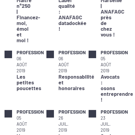
Maître
Label
Marseille
n°250
qualité
|
|
:
ANAFAGC
Financez-
ANAFAGC
près
moi,
datadockée
de
émoi
!
chez
et
vous !
moi !
PROFESSION
PROFESSION
PROFESSION
06
06
05
AOÛT
AOÛT
AOÛT
2019
2019
2019
Les
Responsabilité
Avocats
petites
et
:
poucettes
honoraires
osons
entreprendre
!
PROFESSION
PROFESSION
PROFESSION
05
26
23
AOÛT
JUIL.
JUIL.
2019
2019
2019