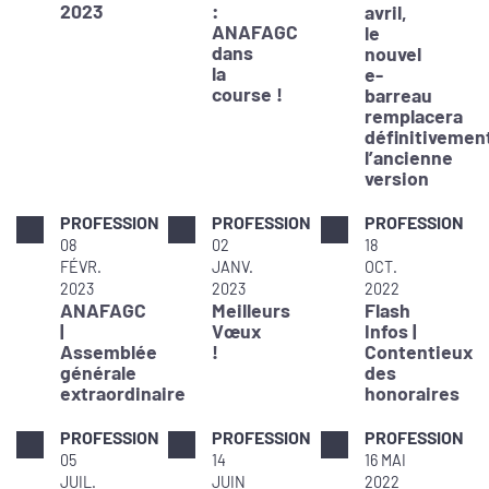
2023
:
avril,
ANAFAGC
le
dans
nouvel
la
e-
course !
barreau
remplacera
définitivemen
l’ancienne
version
PROFESSION
PROFESSION
PROFESSION
08
02
18
FÉVR.
JANV.
OCT.
2023
2023
2022
ANAFAGC
Meilleurs
Flash
|
Vœux
Infos |
Assemblée
!
Contentieux
générale
des
extraordinaire
honoraires
PROFESSION
PROFESSION
PROFESSION
05
14
16 MAI
JUIL.
JUIN
2022