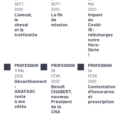
SEPT.
SEPT.
MAI
2020
2020
2020
L'avocat,
La fin
Impact
le
de
du
cheval
mission
Covid-
et la
19 :
trottinette
téléchargez
notre
Hors-
Série
!
PROFESSION
PROFESSION
PROFESSION
11 MAI
06
04
2020
FÉVR.
FÉVR.
Déconfinement
2020
2020
:
Benoît
Contestation
ANAFAGC
CHABERT,
d'honoraires
reste
nouveau
et
à vos
Président
prescription
côtés
de la
CNA