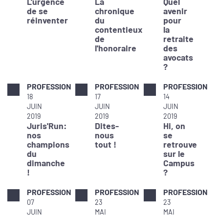
L'urgence
La
Quel
de se
chronique
avenir
réinventer
du
pour
contentieux
la
de
retraite
l'honoraire
des
avocats
?
PROFESSION
PROFESSION
PROFESSION
18
17
14
JUIN
JUIN
JUIN
2019
2019
2019
Juris'Run:
Dites-
Hi, on
nos
nous
se
champions
tout !
retrouve
du
sur le
dimanche
Campus
!
?
PROFESSION
PROFESSION
PROFESSION
07
23
23
JUIN
MAI
MAI