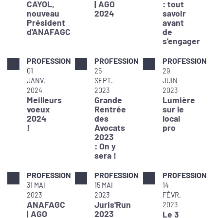
CAYOL,
| AGO
: tout
nouveau
2024
savoir
Président
avant
d'ANAFAGC
de
s'engager
PROFESSION
PROFESSION
PROFESSION
01
25
29
JANV.
SEPT.
JUIN
2024
2023
2023
Meilleurs
Grande
Lumière
voeux
Rentrée
sur le
2024
des
local
!
Avocats
pro
2023
: On y
sera !
PROFESSION
PROFESSION
PROFESSION
31 MAI
15 MAI
14
2023
2023
FÉVR.
ANAFAGC
Juris'Run
2023
| AGO
2023
Le 3