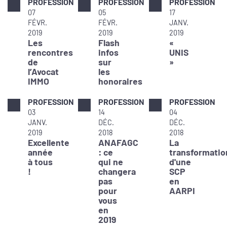
PROFESSION
PROFESSION
PROFESSION
07
05
17
FÉVR.
FÉVR.
JANV.
2019
2019
2019
Les
Flash
«
rencontres
infos
UNIS
de
sur
»
l’Avocat
les
IMMO
honoraires
PROFESSION
PROFESSION
PROFESSION
03
14
04
JANV.
DÉC.
DÉC.
2019
2018
2018
Excellente
ANAFAGC
La
année
: ce
transformatio
à tous
qui ne
d'une
!
changera
SCP
pas
en
pour
AARPI
vous
en
2019