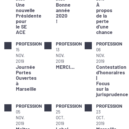
Une
Bonne
À
nouvelle
année
propos
Présidente
2020
de la
pour
!
perte
le SE
d'une
ACE
chance
PROFESSION
PROFESSION
PROFESSION
15
13
06
NOV.
NOV.
NOV.
2019
2019
2019
Journée
MERCI…
Contestation
Portes
d'honoraires
Ouvertes
|
à
Focus
Marseille
sur la
jurisprudence
PROFESSION
PROFESSION
PROFESSION
05
25
23
NOV.
OCT.
OCT.
2019
2019
2019