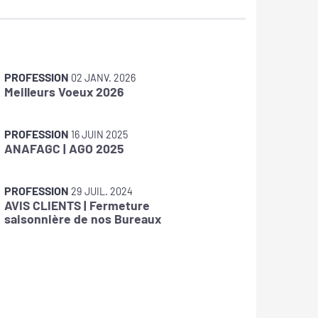
PROFESSION
PROFES
02 JANV. 2026
Meilleurs Voeux 2026
Jérôme
d'ANAF
PROFESSION
PROFES
16 JUIN 2025
ANAFAGC | AGO 2025
Meilleu
PROFESSION
PROFES
29 JUIL. 2024
AVIS CLIENTS | Fermeture
ANAFAG
saisonnière de nos Bureaux