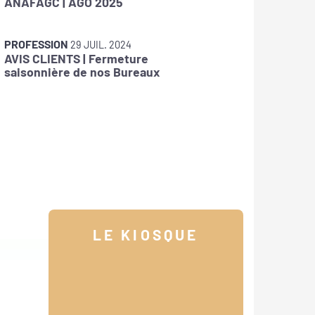
ANAFAGC | AGO 2025
Meilleu
PROFESSION
PROFES
29 JUIL. 2024
AVIS CLIENTS | Fermeture
ANAFAG
saisonnière de nos Bureaux
LE KIOSQUE