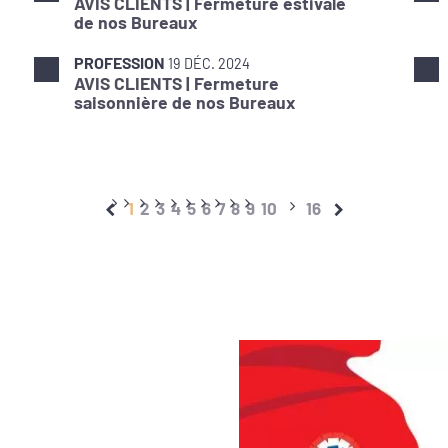
AVIS CLIENTS | Fermeture estivale
de nos Bureaux
PROFESSION
19 DÉC. 2024
AVIS CLIENTS | Fermeture
saisonnière de nos Bureaux
1
2
3
4
5
6
7
8
9
10
16