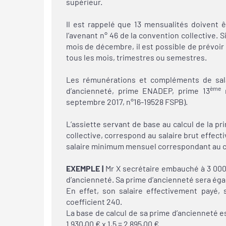
supérieur.
Il est rappelé que 13 mensualités doivent ê
l’avenant n° 46 de la convention collective. Si
mois de décembre, il est possible de prévoi
tous les mois, trimestres ou semestres.
Les rémunérations et compléments de salai
ème
d’ancienneté, prime ENADEP, prime 13
m
septembre 2017, n°16-19528 FSPB).
L’assiette servant de base au calcul de la pr
collective, correspond au salaire brut effecti
salaire minimum mensuel correspondant au c
EXEMPLE |
Mr X secrétaire embauché à 3 000€
d’ancienneté. Sa prime d’ancienneté sera égal
En effet, son salaire effectivement payé, 
coefficient 240.
La base de calcul de sa prime d’ancienneté es
1 930,00 € x 1,5 = 2 895,00 €.