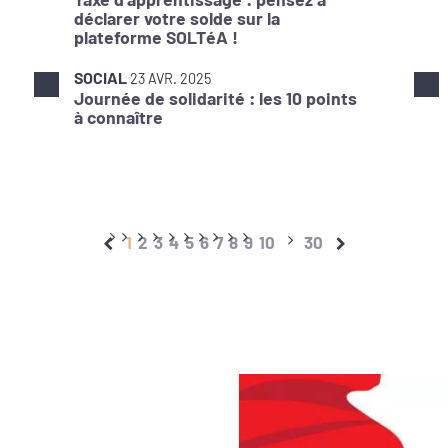
déclarer votre solde sur la
plateforme SOLTéA !
SOCIAL
23 AVR. 2025
Journée de solidarité : les 10 points
à connaître
1
2
3
4
5
6
7
8
9
10
30