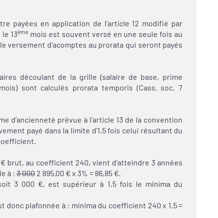
tre payées en application de l’article 12 modifié par
ème
 le 13
mois est souvent versé en une seule fois au
r le versement d’acomptes au prorata qui seront payés
res découlant de la grille (salaire de base, prime
ois) sont calculés prorata temporis (Cass. soc. 7
ime d’ancienneté prévue à l’article 13 de la convention
vement payé dans la limite d’1,5 fois celui résultant du
oefficient.
 brut, au coefficient 240, vient d’atteindre 3 années
e à :
3 000
2 895,00 € x 3% = 86,85 €.
soit 3 000 €, est supérieur à 1,5 fois le minima du
t donc plafonnée à : minima du coefficient 240 x 1,5 =