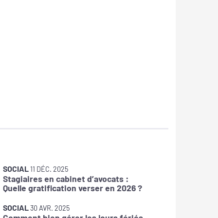
SOCIAL
SOCIAL
11 DÉC. 2025
Stagiaires en cabinet d’avocats :
Avantag
Quelle gratification verser en 2026 ?
dirigea
SOCIAL
30 AVR. 2025
Comment bien gérer les jours fériés
SOCIAL