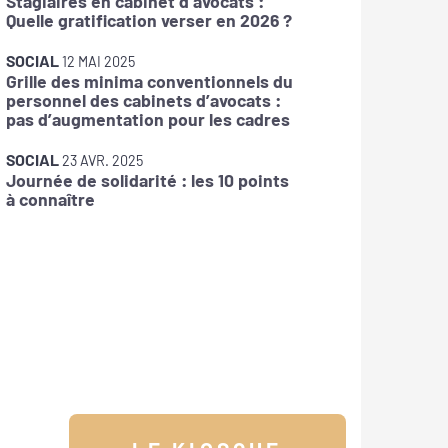
Stagiaires en cabinet d’avocats :
La DOET
Quelle gratification verser en 2026 ?
SOCIAL
12 MAI 2025
Grille des minima conventionnels du
SOCIAL
personnel des cabinets d’avocats :
IJSS : f
pas d’augmentation pour les cadres
arrêts 
SOCIAL
SOCIAL
23 AVR. 2025
Journée de solidarité : les 10 points
Prime d
à connaître
avantag
salarié 