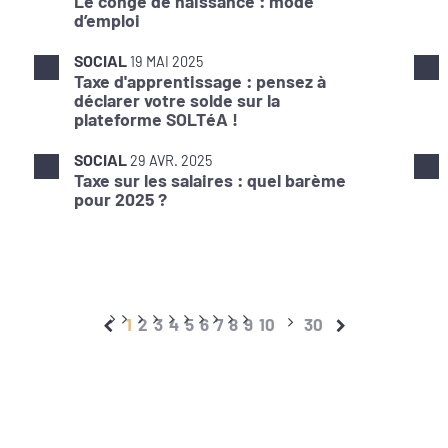
Le congé de naissance : mode
d’emploi
SOCIAL
19 MAI 2025
Taxe d'apprentissage : pensez à
déclarer votre solde sur la
plateforme SOLTéA !
SOCIAL
29 AVR. 2025
Taxe sur les salaires : quel barème
pour 2025 ?
1
2
3
4
5
6
7
8
9
10
30