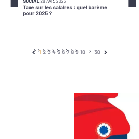
SOCIAL
29 AVR. 2025
Taxe sur les salaires : quel barème
pour 2025 ?
1
2
3
4
5
6
7
8
9
10
30