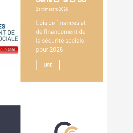
2e trimestre 2026
Lois de finances et
de financement de
la sécurité sociale
pour 2026
LIRE