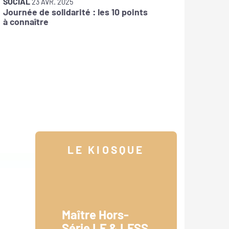
SOCIAL
SOCIAL
23 AVR. 2025
Journée de solidarité : les 10 points
Prime d
à connaître
avantag
salarié 
LE KIOSQUE
Maître Hors-
Série LF & LFSS