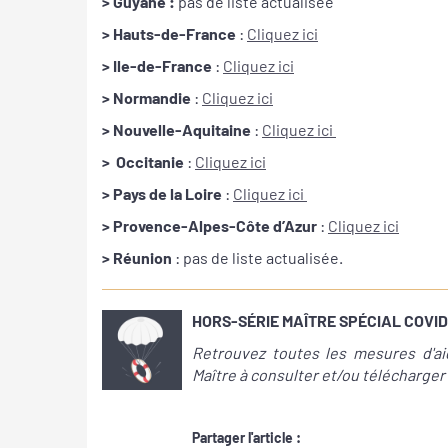
> Guyane :
pas de liste actualisée
> Hauts-de-France
:
Cliquez ici
>
Ile-de-France
:
Cliquez ici
> Normandie
:
Cliquez ici
>
Nouvelle-Aquitaine
:
Cliquez ici
>
Occitanie
:
Cliquez ici
>
Pays de la Loire
:
Cliquez ici
> Provence-Alpes-Côte d’Azur
:
Cliquez ici
> Réunion
: pas de liste actualisée.
HORS-SÉRIE MAÎTRE SPÉCIAL COVID
Retrouvez toutes les mesures d'ai
Maître à consulter et/ou télécharger
Partager l'article :