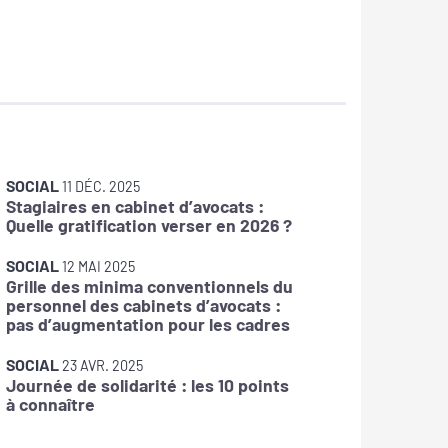
SOCIAL
SOCIAL
11 DÉC. 2025
Stagiaires en cabinet d’avocats :
La DOET
Quelle gratification verser en 2026 ?
SOCIAL
12 MAI 2025
Grille des minima conventionnels du
SOCIAL
personnel des cabinets d’avocats :
IJSS : f
pas d’augmentation pour les cadres
arrêts 
SOCIAL
SOCIAL
23 AVR. 2025
Journée de solidarité : les 10 points
Prime d
à connaître
avantag
salarié 