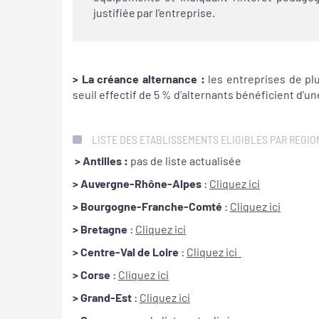
justifiée par l’entreprise.
> La créance alternance :
les entreprises de pl
seuil effectif de 5 % d’alternants bénéficient d’u
LISTE DES ETABLISSEMENTS ELIGIBLES PAR REGIO
> Antilles :
pas de liste actualisée
> Auvergne-Rhône-Alpes
:
Cliquez ici
> Bourgogne-Franche-Comté
:
Cliquez ici
> Bretagne
:
Cliquez ici
> Centre-Val de Loire
:
Cliquez ici
> Corse
:
Cliquez ici
> Grand-Est
:
Cliquez ici