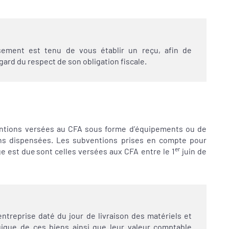
rsement est tenu de vous établir un reçu,
afin de
egard du respect de son obligation fiscale.
ntions versées au CFA sous forme d’équipements ou de
ns dispensées. Les subventions prises en compte pour
er
age est due sont celles versées aux CFA entre le 1
juin de
entreprise daté du jour de livraison des matériels et
gique de ces biens ainsi que leur valeur comptable