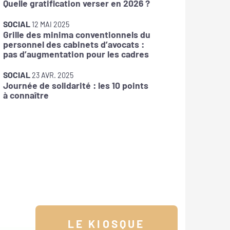
Quelle gratification verser en 2026 ?
SOCIAL
12 MAI 2025
Grille des minima conventionnels du
SOCIAL
personnel des cabinets d’avocats :
IJSS : f
pas d’augmentation pour les cadres
arrêts 
SOCIAL
SOCIAL
23 AVR. 2025
Journée de solidarité : les 10 points
Prime d
à connaître
avantag
salarié 
LE KIOSQUE