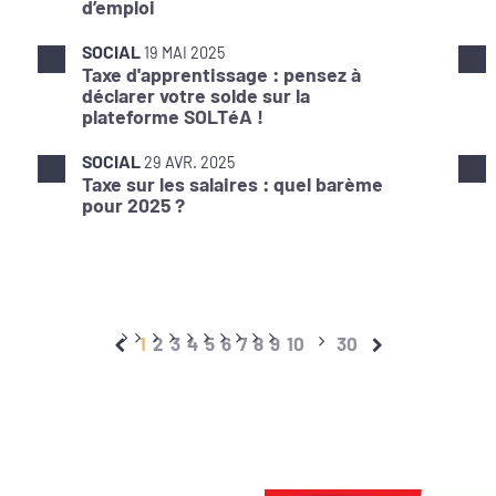
d’emploi
SOCIAL
19 MAI 2025
Taxe d'apprentissage : pensez à
déclarer votre solde sur la
plateforme SOLTéA !
SOCIAL
29 AVR. 2025
Taxe sur les salaires : quel barème
pour 2025 ?
1
2
3
4
5
6
7
8
9
10
30