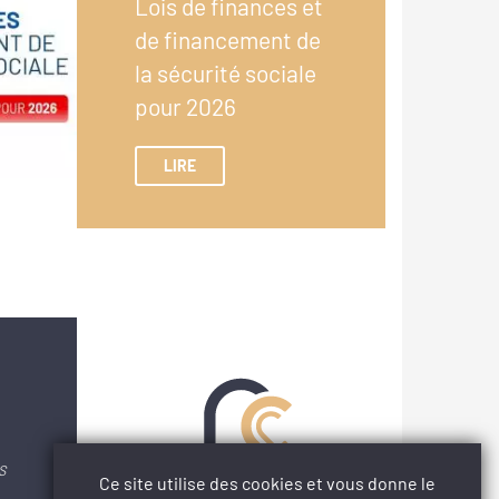
Lois de finances et
de financement de
la sécurité sociale
pour 2026
LIRE
S
Ce site utilise des cookies et vous donne le