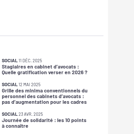
SOCIAL
SOCIAL
11 DÉC. 2025
Stagiaires en cabinet d’avocats :
La DOET
Quelle gratification verser en 2026 ?
SOCIAL
12 MAI 2025
Grille des minima conventionnels du
SOCIAL
personnel des cabinets d’avocats :
IJSS : f
pas d’augmentation pour les cadres
arrêts 
SOCIAL
SOCIAL
23 AVR. 2025
Journée de solidarité : les 10 points
Prime d
à connaître
avantag
salarié 