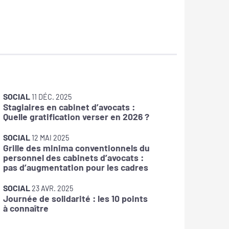
SOCIAL
SOCIAL
11 DÉC. 2025
Stagiaires en cabinet d’avocats :
La DOET
Quelle gratification verser en 2026 ?
SOCIAL
12 MAI 2025
Grille des minima conventionnels du
SOCIAL
personnel des cabinets d’avocats :
IJSS : f
pas d’augmentation pour les cadres
arrêts 
SOCIAL
SOCIAL
23 AVR. 2025
Journée de solidarité : les 10 points
Prime d
à connaître
avantag
salarié 