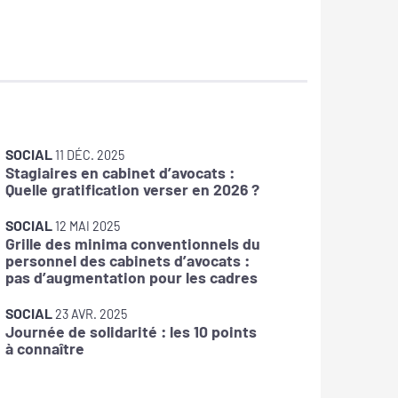
SOCIAL
SOCIAL
11 DÉC. 2025
Stagiaires en cabinet d’avocats :
La DOET
Quelle gratification verser en 2026 ?
SOCIAL
12 MAI 2025
Grille des minima conventionnels du
SOCIAL
personnel des cabinets d’avocats :
IJSS : f
pas d’augmentation pour les cadres
arrêts 
SOCIAL
SOCIAL
23 AVR. 2025
Journée de solidarité : les 10 points
Prime d
à connaître
avantag
salarié 