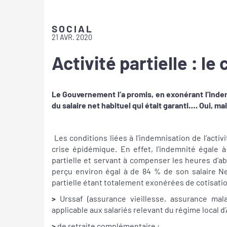
SOCIAL
21 AVR. 2020
Activité partielle : l
Le Gouvernement l’a promis, en exonérant l’indemn
du salaire net habituel qui était garanti…. Oui, mai
Les conditions liées à l’indemnisation de l’activ
crise épidémique. En effet, l’indemnité égale à
partielle et servant à compenser les heures d’a
perçu environ égal à de 84 % de son salaire Net
partielle étant totalement exonérées de cotisatio
>
Urssaf (assurance vieillesse, assurance mala
applicable aux salariés relevant du régime local d’
>
de retraite complémentaire ;