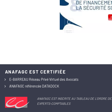
ANAFAGC EST CERTIFIÉE
E-BARREAU Réseau Privé Virtuel des Avocats
ANAFAGC référencée DATADOCK
ANAFAGC EST INSCRITE AU TABLEAU DE L'ORDRE DE
EXPERTS-COMPTABLES