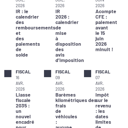
2026
2026
2026
IR : le
IR
Acompte
calendrier
2026 :
CFE :
des
calendrier
paiement
remboursements
de
avant
et
mise
le 15
des
à
juin
paiements
disposition
2026
de
des
minuit !
solde
avis
d’imposition
FISCAL
FISCAL
FISCAL
16
09
07
AVR.
AVR.
AVR.
2026
2026
2026
Liasse
Barèmes
Impôt
fiscale
kilométriques des
sur le
2035 :
frais
revenu
un
de
: les
nouvel
véhicules
dates
encadré
:
limites
pour
aucune
de