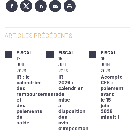
ARTICLES PRÉCÉDENTS
FISCAL
FISCAL
FISCAL
17
15
05
JUIL.
JUIL.
JUIN
2026
2026
2026
IR : le
IR
Acompte
calendrier
2026 :
CFE :
des
calendrier
paiement
remboursements
de
avant
et
mise
le 15
des
à
juin
paiements
disposition
2026
de
des
minuit !
solde
avis
d’imposition