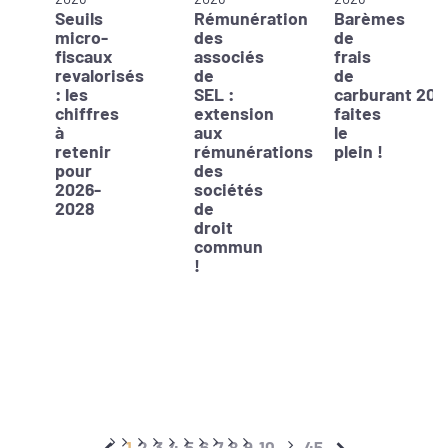
Seuils
Rémunération
Barèmes
micro-
des
de
fiscaux
associés
frais
revalorisés
de
de
: les
SEL :
carburant 202
chiffres
extension
faites
à
aux
le
retenir
rémunérations
plein !
pour
des
2026-
sociétés
2028
de
droit
commun
!
1
2
3
4
5
6
7
8
9
10
45