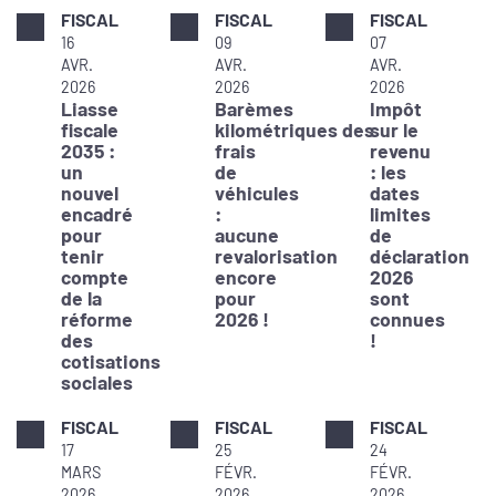
FISCAL
FISCAL
FISCAL
16
09
07
AVR.
AVR.
AVR.
2026
2026
2026
Liasse
Barèmes
Impôt
fiscale
kilométriques des
sur le
2035 :
frais
revenu
un
de
: les
nouvel
véhicules
dates
encadré
:
limites
pour
aucune
de
tenir
revalorisation
déclaration
compte
encore
2026
de la
pour
sont
réforme
2026 !
connues
des
!
cotisations
sociales
FISCAL
FISCAL
FISCAL
17
25
24
MARS
FÉVR.
FÉVR.
2026
2026
2026