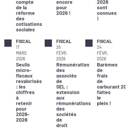
compte
encore
2026
de la
pour
sont
réforme
2026 !
connues
des
!
cotisations
sociales
FISCAL
FISCAL
FISCAL
17
25
24
MARS
FÉVR.
FÉVR.
2026
2026
2026
Seuils
Rémunération
Barèmes
micro-
des
de
fiscaux
associés
frais
revalorisés
de
de
: les
SEL :
carburant 202
chiffres
extension
faites
à
aux
le
retenir
rémunérations
plein !
pour
des
2026-
sociétés
2028
de
droit