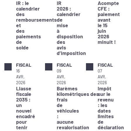
IR : le
IR
Acompte
calendrier
2026 :
CFE :
des
calendrier
paiement
remboursements
de
avant
et
mise
le 15
des
à
juin
paiements
disposition
2026
de
des
minuit !
solde
avis
d’imposition
FISCAL
FISCAL
FISCAL
16
09
07
AVR.
AVR.
AVR.
2026
2026
2026
Liasse
Barèmes
Impôt
fiscale
kilométriques des
sur le
2035 :
frais
revenu
un
de
: les
nouvel
véhicules
dates
encadré
:
limites
pour
aucune
de
tenir
revalorisation
déclaration