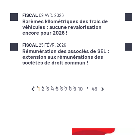
FISCAL
09 AVR. 2026
Barèmes kilométriques des frais de
véhicules : aucune revalorisation
encore pour 2026 !
FISCAL
25 FÉVR. 2026
Rémunération des associés de SEL :
extension aux rémunérations des
sociétés de droit commun !
1
2
3
4
5
6
7
8
9
10
45