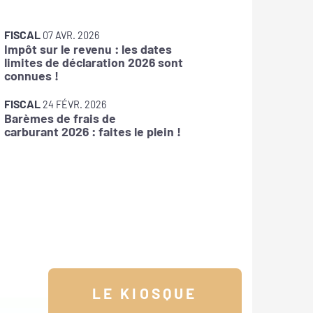
FISCAL
1
FISCAL
Taxes s
07 AVR. 2026
Impôt sur le revenu : les dates
: pensez
limites de déclaration 2026 sont
connues !
FISCAL
0
FISCAL
CFE : l
24 FÉVR. 2026
Barèmes de frais de
disponi
carburant 2026 : faites le plein !
LE KIOSQUE