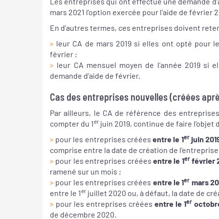
Les entreprises qui ont effectué une demande d’ai
mars 2021 l’option exercée pour l’aide de février 2
En d’autres termes, ces entreprises doivent ret
>
leur CA de mars 2019 si elles ont opté pour 
février ;
>
leur CA mensuel moyen de l’année 2019 si el
demande d’aide de février.
Cas des entreprises nouvelles (créées après
Par ailleurs, le CA de référence des entreprise
er
compter du 1
juin 2019, continue de faire l’objet
er
>
pour les entreprises créées
entre le 1
juin 2019
comprise entre la date de création de l'entreprise 
er
>
pour les entreprises créées
entre le 1
février 
ramené sur un mois ;
er
>
pour les entreprises créées
entre le 1
mars 20
er
entre le 1
juillet 2020 ou, à défaut, la date de cré
er
>
pour les entreprises créées
entre le 1
octobre
de décembre 2020.