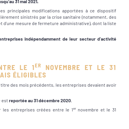
usqu'au 31 mai 2021.
s principales modifications apportées à ce dispositif
ièrement sinistrés par la crise sanitaire (notamment, des
jet d’une mesure de fermeture administrative), dont la liste
entreprises indépendamment de leur secteur d’activité
ER
NTRE LE 1
NOVEMBRE ET LE 31
AIS ÉLIGIBLES
u titre des mois précédents, les entreprises devaient avoir
e est
reportée au
31 décembre 2020
.
er
 les entreprises créées entre le 1
novembre et le 31