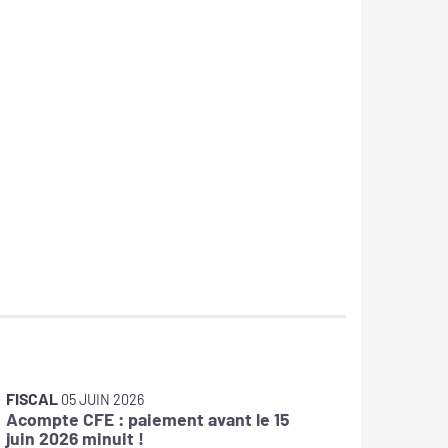
FISCAL
FISCAL
05 JUIN 2026
1
Acompte CFE : paiement avant le 15
Frais de
juin 2026 minuit !