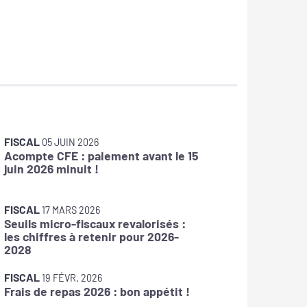
FISCAL
FISCAL
05 JUIN 2026
1
Acompte CFE : paiement avant le 15
IFU : Vo
juin 2026 minuit !
2026 pou
FISCAL
1
FISCAL
ECF : T
17 MARS 2026
Seuils micro-fiscaux revalorisés :
questio
les chiffres à retenir pour 2026-
encore 
2028
FISCAL
0
FISCAL
Franchis
19 FÉVR. 2026
Frais de repas 2026 : bon appétit !
réforme