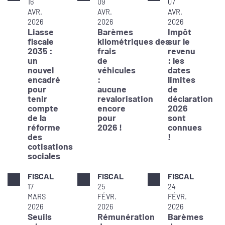
16
09
07
AVR.
AVR.
AVR.
2026
2026
2026
Liasse
Barèmes
Impôt
fiscale
kilométriques des
sur le
2035 :
frais
revenu
un
de
: les
nouvel
véhicules
dates
encadré
:
limites
pour
aucune
de
tenir
revalorisation
déclaration
compte
encore
2026
de la
pour
sont
réforme
2026 !
connues
des
!
cotisations
sociales
FISCAL
FISCAL
FISCAL
17
25
24
MARS
FÉVR.
FÉVR.
2026
2026
2026
Seuils
Rémunération
Barèmes