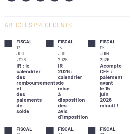
ARTICLES PRÉCÉDENTS
FISCAL
FISCAL
FISCAL
17
15
05
JUIL.
JUIL.
JUIN
2026
2026
2026
IR : le
IR
Acompte
calendrier
2026 :
CFE :
des
calendrier
paiement
remboursements
de
avant
et
mise
le 15
des
à
juin
paiements
disposition
2026
de
des
minuit !
solde
avis
d’imposition
FISCAL
FISCAL
FISCAL