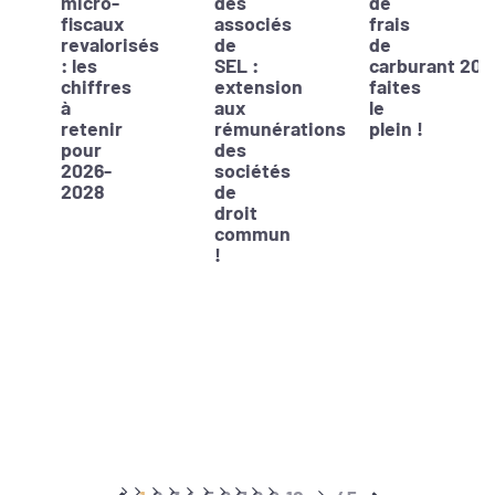
micro-
des
de
fiscaux
associés
frais
revalorisés
de
de
: les
SEL :
carburant 202
chiffres
extension
faites
à
aux
le
retenir
rémunérations
plein !
pour
des
2026-
sociétés
2028
de
droit
commun
!