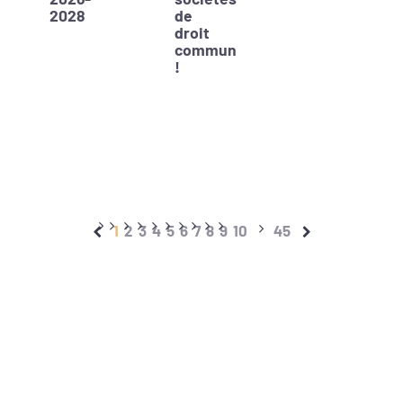
2028
de
droit
commun
!
1
2
3
4
5
6
7
8
9
10
45