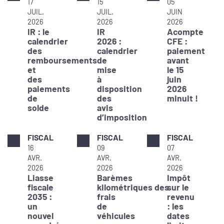
17
15
05
JUIL.
JUIL.
JUIN
2026
2026
2026
IR : le
IR
Acompte
calendrier
2026 :
CFE :
des
calendrier
paiement
remboursements
de
avant
et
mise
le 15
des
à
juin
paiements
disposition
2026
de
des
minuit !
solde
avis
d’imposition
FISCAL
FISCAL
FISCAL
16
09
07
AVR.
AVR.
AVR.
2026
2026
2026
Liasse
Barèmes
Impôt
fiscale
kilométriques des
sur le
2035 :
frais
revenu
un
de
: les
nouvel
véhicules
dates