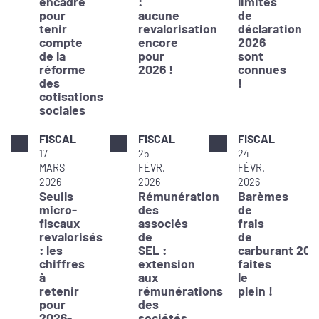
encadré
:
limites
pour
aucune
de
tenir
revalorisation
déclaration
compte
encore
2026
de la
pour
sont
réforme
2026 !
connues
des
!
cotisations
sociales
FISCAL
FISCAL
FISCAL
17
25
24
MARS
FÉVR.
FÉVR.
2026
2026
2026
Seuils
Rémunération
Barèmes
micro-
des
de
fiscaux
associés
frais
revalorisés
de
de
: les
SEL :
carburant 202
chiffres
extension
faites
à
aux
le
retenir
rémunérations
plein !
pour
des
2026-
sociétés