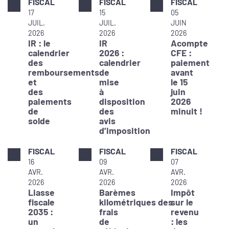
FISCAL
FISCAL
FISCAL
17
15
05
JUIL.
JUIL.
JUIN
2026
2026
2026
IR : le
IR
Acompte
calendrier
2026 :
CFE :
des
calendrier
paiement
remboursements
de
avant
et
mise
le 15
des
à
juin
paiements
disposition
2026
de
des
minuit !
solde
avis
d’imposition
FISCAL
FISCAL
FISCAL
16
09
07
AVR.
AVR.
AVR.
2026
2026
2026
Liasse
Barèmes
Impôt
fiscale
kilométriques des
sur le
2035 :
frais
revenu
un
de
: les