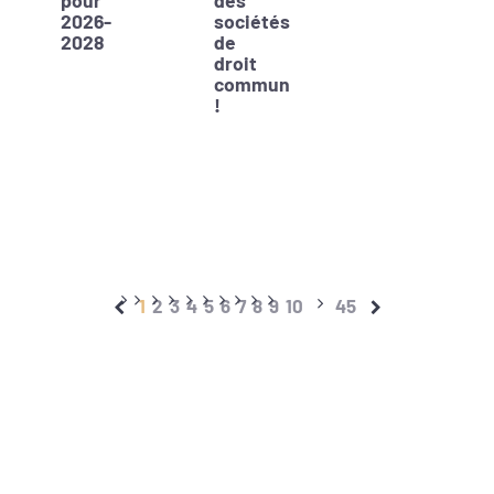
2026-
sociétés
2028
de
droit
commun
!
1
2
3
4
5
6
7
8
9
10
45