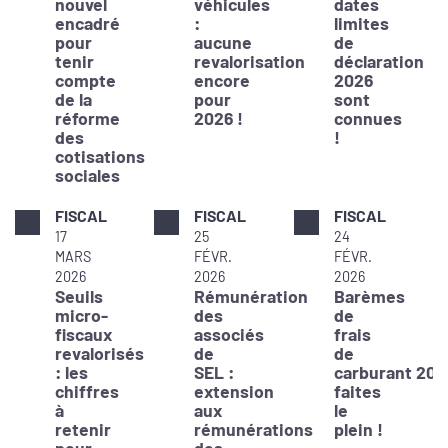
nouvel
véhicules
dates
encadré
:
limites
pour
aucune
de
tenir
revalorisation
déclaration
compte
encore
2026
de la
pour
sont
réforme
2026 !
connues
des
!
cotisations
sociales
FISCAL
FISCAL
FISCAL
17
25
24
MARS
FÉVR.
FÉVR.
2026
2026
2026
Seuils
Rémunération
Barèmes
micro-
des
de
fiscaux
associés
frais
revalorisés
de
de
: les
SEL :
carburant 202
chiffres
extension
faites
à
aux
le
retenir
rémunérations
plein !
pour
des