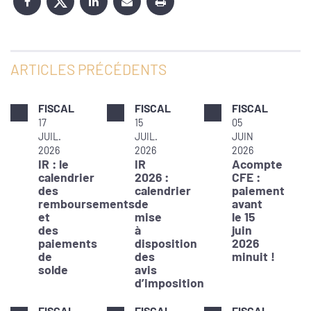
ARTICLES PRÉCÉDENTS
FISCAL
FISCAL
FISCAL
17
15
05
JUIL.
JUIL.
JUIN
2026
2026
2026
IR : le
IR
Acompte
calendrier
2026 :
CFE :
des
calendrier
paiement
remboursements
de
avant
et
mise
le 15
des
à
juin
paiements
disposition
2026
de
des
minuit !
solde
avis
d’imposition
FISCAL
FISCAL
FISCAL