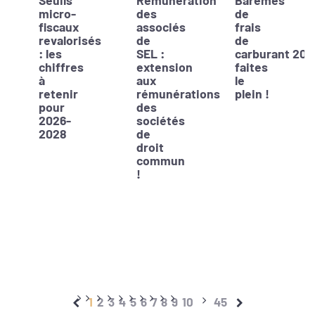
Seuils
Rémunération
Barèmes
micro-
des
de
fiscaux
associés
frais
revalorisés
de
de
: les
SEL :
carburant 202
chiffres
extension
faites
à
aux
le
retenir
rémunérations
plein !
pour
des
2026-
sociétés
2028
de
droit
commun
!
1
2
3
4
5
6
7
8
9
10
45