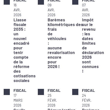
16
09
07
AVR.
AVR.
AVR.
2026
2026
2026
Liasse
Barèmes
Impôt
fiscale
kilométriques des
sur le
2035 :
frais
revenu
un
de
: les
nouvel
véhicules
dates
encadré
:
limites
pour
aucune
de
tenir
revalorisation
déclaration
compte
encore
2026
de la
pour
sont
réforme
2026 !
connues
des
!
cotisations
sociales
FISCAL
FISCAL
FISCAL
17
25
24
MARS
FÉVR.
FÉVR.
2026
2026
2026