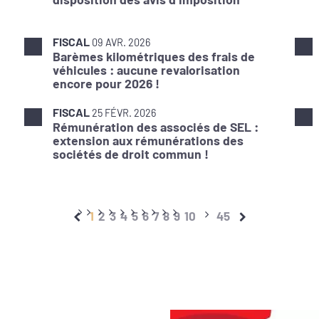
FISCAL
09 AVR. 2026
Barèmes kilométriques des frais de
véhicules : aucune revalorisation
encore pour 2026 !
FISCAL
25 FÉVR. 2026
Rémunération des associés de SEL :
extension aux rémunérations des
sociétés de droit commun !
1
2
3
4
5
6
7
8
9
10
45