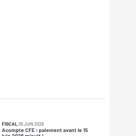
FISCAL
FISCAL
05 JUIN 2026
1
Acompte CFE : paiement avant le 15
Frais de
juin 2026 minuit !