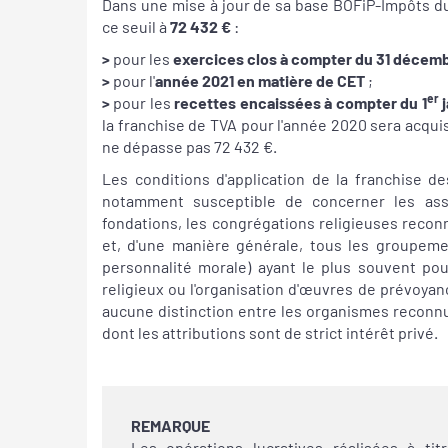
Dans une mise à jour de sa base BOFiP-Impôts du 2
ce seuil à
72 432 €
:
>
pour les
exercices clos à compter du 31 décemb
>
pour l'
année 2021 en matière de CET
;
er
>
pour les
recettes encaissées à compter du 1
j
la franchise de TVA pour l'année 2020 sera acquis 
ne dépasse pas 72 432 €.
Les conditions d'application de la franchise 
notamment susceptible de concerner les assoc
fondations, les congrégations religieuses recon
et, d'une manière générale, tous les groupemen
personnalité morale) ayant le plus souvent pour
religieux ou l'organisation d'œuvres de prévoyance
aucune distinction entre les organismes reconnus
dont les attributions sont de strict intérêt privé.
REMARQUE
Les opérations lucratives réalisées à tit