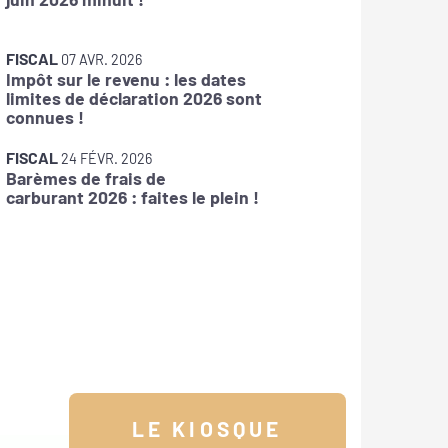
FISCAL
1
FISCAL
Taxes s
07 AVR. 2026
Impôt sur le revenu : les dates
: pensez
limites de déclaration 2026 sont
connues !
FISCAL
0
FISCAL
CFE : l
24 FÉVR. 2026
Barèmes de frais de
disponi
carburant 2026 : faites le plein !
LE KIOSQUE