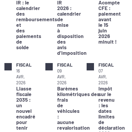
IR : le
IR
Acompte
calendrier
2026 :
CFE :
des
calendrier
paiement
remboursements
de
avant
et
mise
le 15
des
à
juin
paiements
disposition
2026
de
des
minuit !
solde
avis
d’imposition
FISCAL
FISCAL
FISCAL
16
09
07
AVR.
AVR.
AVR.
2026
2026
2026
Liasse
Barèmes
Impôt
fiscale
kilométriques des
sur le
2035 :
frais
revenu
un
de
: les
nouvel
véhicules
dates
encadré
:
limites
pour
aucune
de
tenir
revalorisation
déclaration