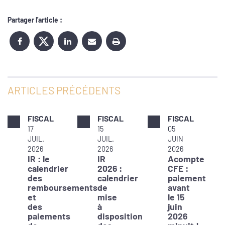
Partager l'article :
ARTICLES PRÉCÉDENTS
FISCAL
FISCAL
FISCAL
17
15
05
JUIL.
JUIL.
JUIN
2026
2026
2026
IR : le
IR
Acompte
calendrier
2026 :
CFE :
des
calendrier
paiement
remboursements
de
avant
et
mise
le 15
des
à
juin
paiements
disposition
2026