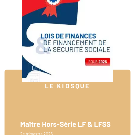
LE KIOSQUE
Maître Hors-Série LF & LFSS
2e trimestre 2026