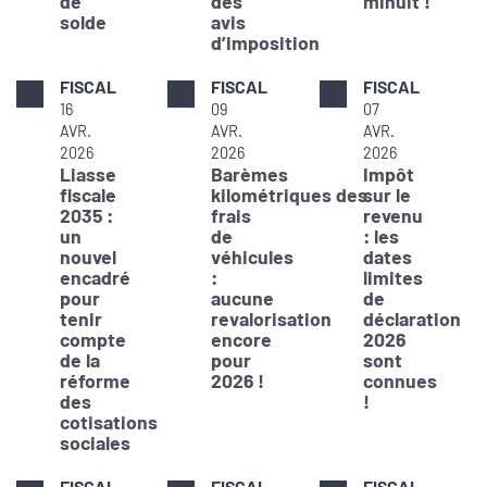
de
des
minuit !
solde
avis
d’imposition
FISCAL
FISCAL
FISCAL
16
09
07
AVR.
AVR.
AVR.
2026
2026
2026
Liasse
Barèmes
Impôt
fiscale
kilométriques des
sur le
2035 :
frais
revenu
un
de
: les
nouvel
véhicules
dates
encadré
:
limites
pour
aucune
de
tenir
revalorisation
déclaration
compte
encore
2026
de la
pour
sont
réforme
2026 !
connues
des
!
cotisations
sociales
FISCAL
FISCAL
FISCAL