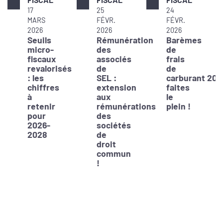
17
25
24
MARS
FÉVR.
FÉVR.
2026
2026
2026
Seuils
Rémunération
Barèmes
micro-
des
de
fiscaux
associés
frais
revalorisés
de
de
: les
SEL :
carburant 202
chiffres
extension
faites
à
aux
le
retenir
rémunérations
plein !
pour
des
2026-
sociétés
2028
de
droit
commun
!