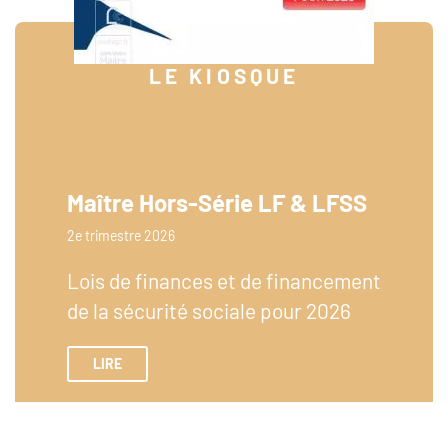
LE KIOSQUE
Maître Hors-Série LF & LFSS
2e trimestre 2026
Lois de finances et de financement
de la sécurité sociale pour 2026
LIRE