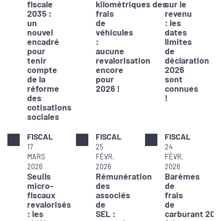
fiscale
kilométriques des
sur le
2035 :
frais
revenu
un
de
: les
nouvel
véhicules
dates
encadré
:
limites
pour
aucune
de
tenir
revalorisation
déclaration
compte
encore
2026
de la
pour
sont
réforme
2026 !
connues
des
!
cotisations
sociales
FISCAL
FISCAL
FISCAL
17
25
24
MARS
FÉVR.
FÉVR.
2026
2026
2026
Seuils
Rémunération
Barèmes
micro-
des
de
fiscaux
associés
frais
revalorisés
de
de
: les
SEL :
carburant 202