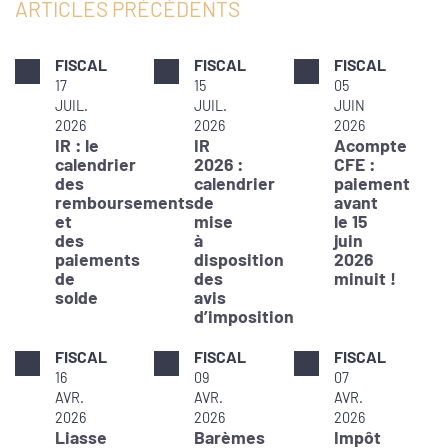
ARTICLES PRÉCÉDENTS
FISCAL
FISCAL
FISCAL
17
15
05
JUIL.
JUIL.
JUIN
2026
2026
2026
IR : le
IR
Acompte
calendrier
2026 :
CFE :
des
calendrier
paiement
remboursements
de
avant
et
mise
le 15
des
à
juin
paiements
disposition
2026
de
des
minuit !
solde
avis
d’imposition
FISCAL
FISCAL
FISCAL
16
09
07
AVR.
AVR.
AVR.
2026
2026
2026
Liasse
Barèmes
Impôt