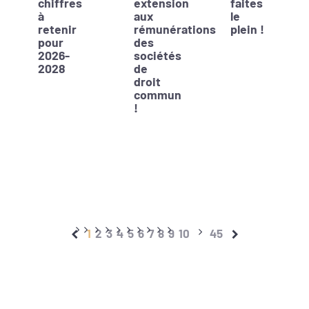
chiffres
extension
faites
à
aux
le
retenir
rémunérations
plein !
pour
des
2026-
sociétés
2028
de
droit
commun
!
1
2
3
4
5
6
7
8
9
10
45