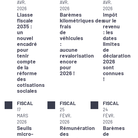
AVR.
AVR.
AVR.
2026
2026
2026
Liasse
Barèmes
Impôt
fiscale
kilométriques des
sur le
2035 :
frais
revenu
un
de
: les
nouvel
véhicules
dates
encadré
:
limites
pour
aucune
de
tenir
revalorisation
déclaration
compte
encore
2026
de la
pour
sont
réforme
2026 !
connues
des
!
cotisations
sociales
FISCAL
FISCAL
FISCAL
17
25
24
MARS
FÉVR.
FÉVR.
2026
2026
2026
Seuils
Rémunération
Barèmes
micro-
des
de