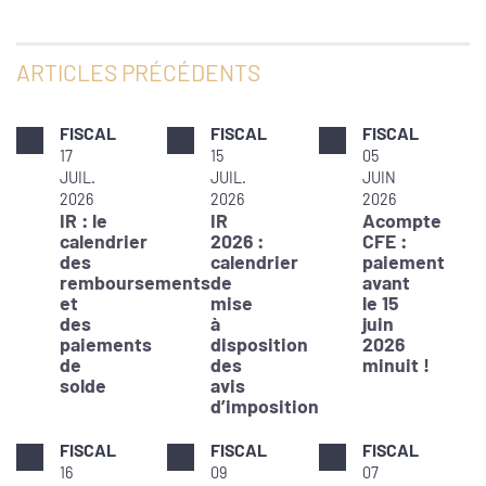
ARTICLES PRÉCÉDENTS
FISCAL
FISCAL
FISCAL
17
15
05
JUIL.
JUIL.
JUIN
2026
2026
2026
IR : le
IR
Acompte
calendrier
2026 :
CFE :
des
calendrier
paiement
remboursements
de
avant
et
mise
le 15
des
à
juin
paiements
disposition
2026
de
des
minuit !
solde
avis
d’imposition
FISCAL
FISCAL
FISCAL
16
09
07