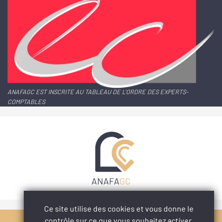
ANAFAGC EST INSCRITE AU TABLEAU DE L'ORDRE DES EXPERTS-
COMPTABLES
Ce site utilise des cookies et vous donne le
contrôle sur ce que vous souhaitez activer.
PARTAGER