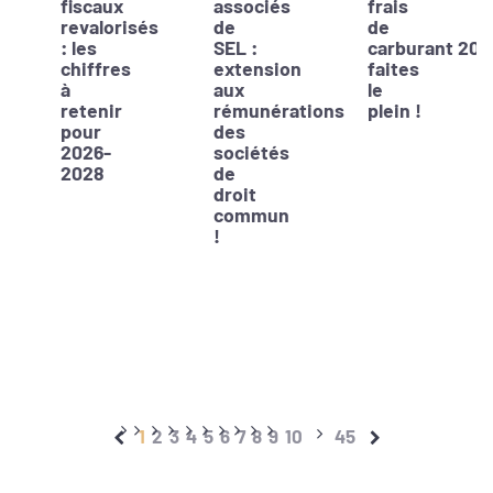
fiscaux
associés
frais
revalorisés
de
de
: les
SEL :
carburant 202
chiffres
extension
faites
à
aux
le
retenir
rémunérations
plein !
pour
des
2026-
sociétés
2028
de
droit
commun
!
1
2
3
4
5
6
7
8
9
10
45