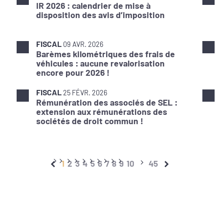
IR 2026 : calendrier de mise à
disposition des avis d’imposition
FISCAL
09 AVR. 2026
Barèmes kilométriques des frais de
véhicules : aucune revalorisation
encore pour 2026 !
FISCAL
25 FÉVR. 2026
Rémunération des associés de SEL :
extension aux rémunérations des
sociétés de droit commun !
1
2
3
4
5
6
7
8
9
10
45