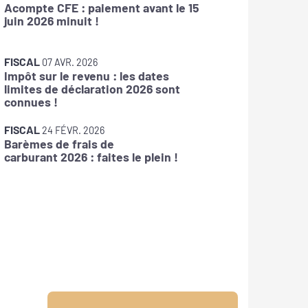
Acompte CFE : paiement avant le 15
Frais de
juin 2026 minuit !
FISCAL
1
FISCAL
Taxes s
07 AVR. 2026
Impôt sur le revenu : les dates
: pensez
limites de déclaration 2026 sont
connues !
FISCAL
0
FISCAL
CFE : l
24 FÉVR. 2026
Barèmes de frais de
disponi
carburant 2026 : faites le plein !