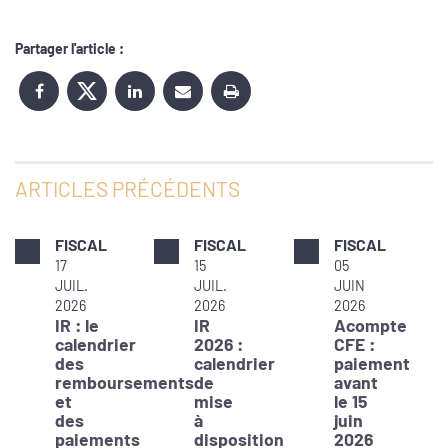
Partager l'article :
ARTICLES PRÉCÉDENTS
FISCAL
FISCAL
FISCAL
17
15
05
JUIL.
JUIL.
JUIN
2026
2026
2026
IR : le
IR
Acompte
calendrier
2026 :
CFE :
des
calendrier
paiement
remboursements
de
avant
et
mise
le 15
des
à
juin
paiements
disposition
2026