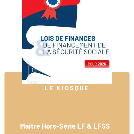
LE KIOSQUE
Maître Hors-Série LF & LFSS