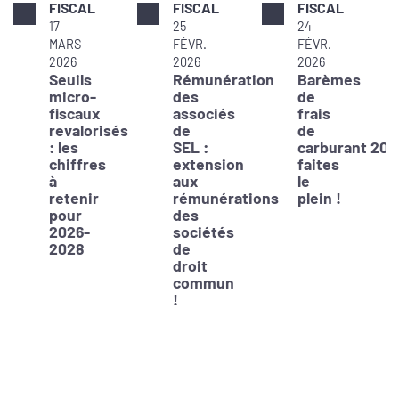
FISCAL
FISCAL
FISCAL
17
25
24
MARS
FÉVR.
FÉVR.
2026
2026
2026
Seuils
Rémunération
Barèmes
micro-
des
de
fiscaux
associés
frais
revalorisés
de
de
: les
SEL :
carburant 202
chiffres
extension
faites
à
aux
le
retenir
rémunérations
plein !
pour
des
2026-
sociétés
2028
de
droit
commun
!