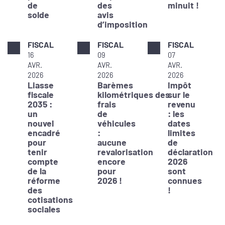
de
des
minuit !
solde
avis
d’imposition
FISCAL
FISCAL
FISCAL
16
09
07
AVR.
AVR.
AVR.
2026
2026
2026
Liasse
Barèmes
Impôt
fiscale
kilométriques des
sur le
2035 :
frais
revenu
un
de
: les
nouvel
véhicules
dates
encadré
:
limites
pour
aucune
de
tenir
revalorisation
déclaration
compte
encore
2026
de la
pour
sont
réforme
2026 !
connues
des
!
cotisations
sociales