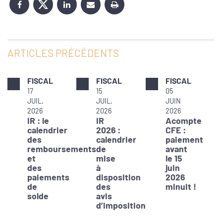
ARTICLES PRÉCÉDENTS
FISCAL
FISCAL
FISCAL
17
15
05
JUIL.
JUIL.
JUIN
2026
2026
2026
IR : le
IR
Acompte
calendrier
2026 :
CFE :
des
calendrier
paiement
remboursements
de
avant
et
mise
le 15
des
à
juin
paiements
disposition
2026
de
des
minuit !
solde
avis
d’imposition