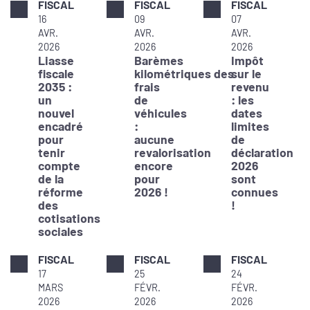
FISCAL
FISCAL
FISCAL
16
09
07
AVR.
AVR.
AVR.
2026
2026
2026
Liasse
Barèmes
Impôt
fiscale
kilométriques des
sur le
2035 :
frais
revenu
un
de
: les
nouvel
véhicules
dates
encadré
:
limites
pour
aucune
de
tenir
revalorisation
déclaration
compte
encore
2026
de la
pour
sont
réforme
2026 !
connues
des
!
cotisations
sociales
FISCAL
FISCAL
FISCAL
17
25
24
MARS
FÉVR.
FÉVR.
2026
2026
2026