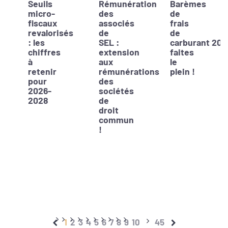
Seuils
Rémunération
Barèmes
micro-
des
de
fiscaux
associés
frais
revalorisés
de
de
: les
SEL :
carburant 202
chiffres
extension
faites
à
aux
le
retenir
rémunérations
plein !
pour
des
2026-
sociétés
2028
de
droit
commun
!
1
2
3
4
5
6
7
8
9
10
45