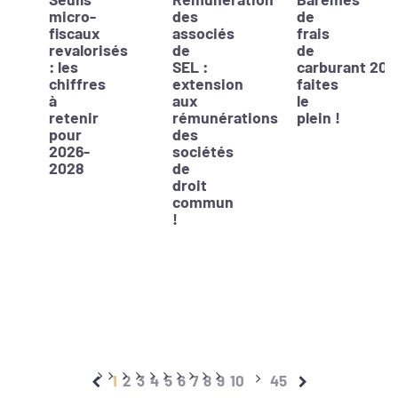
micro-
des
de
fiscaux
associés
frais
revalorisés
de
de
: les
SEL :
carburant 202
chiffres
extension
faites
à
aux
le
retenir
rémunérations
plein !
pour
des
2026-
sociétés
2028
de
droit
commun
!
1
2
3
4
5
6
7
8
9
10
45