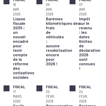
16
09
07
AVR.
AVR.
AVR.
2026
2026
2026
Liasse
Barèmes
Impôt
fiscale
kilométriques des
sur le
2035 :
frais
revenu
un
de
: les
nouvel
véhicules
dates
encadré
:
limites
pour
aucune
de
tenir
revalorisation
déclaration
compte
encore
2026
de la
pour
sont
réforme
2026 !
connues
des
!
cotisations
sociales
FISCAL
FISCAL
FISCAL
17
25
24
MARS
FÉVR.
FÉVR.
2026
2026
2026
Seuils
Rémunération
Barèmes