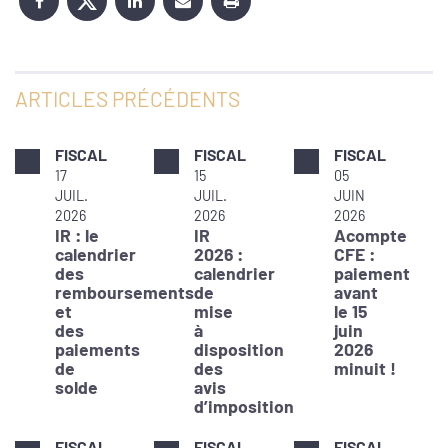
ARTICLES PRÉCÉDENTS
FISCAL
FISCAL
FISCAL
17
15
05
JUIL.
JUIL.
JUIN
2026
2026
2026
IR : le
IR
Acompte
calendrier
2026 :
CFE :
des
calendrier
paiement
remboursements
de
avant
et
mise
le 15
des
à
juin
paiements
disposition
2026
de
des
minuit !
solde
avis
d’imposition
FISCAL
FISCAL
FISCAL