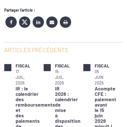
Partager l'article :
ARTICLES PRÉCÉDENTS
FISCAL
FISCAL
FISCAL
17
15
05
JUIL.
JUIL.
JUIN
2026
2026
2026
IR : le
IR
Acompte
calendrier
2026 :
CFE :
des
calendrier
paiement
remboursements
de
avant
et
mise
le 15
des
à
juin
paiements
disposition
2026
de
des
minuit !