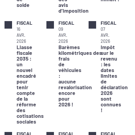
solde
avis
d’imposition
FISCAL
FISCAL
FISCAL
16
09
07
AVR.
AVR.
AVR.
2026
2026
2026
Liasse
Barèmes
Impôt
fiscale
kilométriques des
sur le
2035 :
frais
revenu
un
de
: les
nouvel
véhicules
dates
encadré
:
limites
pour
aucune
de
tenir
revalorisation
déclaration
compte
encore
2026
de la
pour
sont
réforme
2026 !
connues
des
!
cotisations
sociales
FISCAL
FISCAL
FISCAL