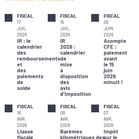
FISCAL
FISCAL
FISCAL
17
15
05
JUIL.
JUIL.
JUIN
2026
2026
2026
IR : le
IR
Acompte
calendrier
2026 :
CFE :
des
calendrier
paiement
remboursements
de
avant
et
mise
le 15
des
à
juin
paiements
disposition
2026
de
des
minuit !
solde
avis
d’imposition
FISCAL
FISCAL
FISCAL
16
09
07
AVR.
AVR.
AVR.
2026
2026
2026
Liasse
Barèmes
Impôt
fiscale
kilométriques des
sur le