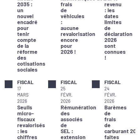
2035 :
frais
revenu
un
de
: les
nouvel
véhicules
dates
encadré
:
limites
pour
aucune
de
tenir
revalorisation
déclaration
compte
encore
2026
de la
pour
sont
réforme
2026 !
connues
des
!
cotisations
sociales
FISCAL
FISCAL
FISCAL
17
25
24
MARS
FÉVR.
FÉVR.
2026
2026
2026
Seuils
Rémunération
Barèmes
micro-
des
de
fiscaux
associés
frais
revalorisés
de
de
: les
SEL :
carburant 202
chiffres
extension
faites