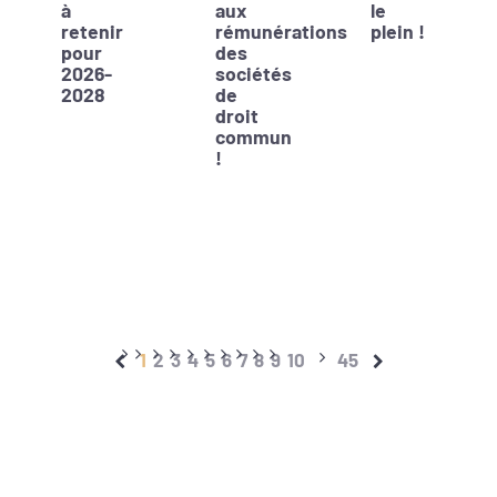
à
aux
le
retenir
rémunérations
plein !
pour
des
2026-
sociétés
2028
de
droit
commun
!
1
2
3
4
5
6
7
8
9
10
45