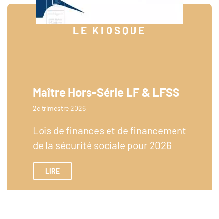
LE KIOSQUE
Maître Hors-Série LF & LFSS
2e trimestre 2026
Lois de finances et de financement
de la sécurité sociale pour 2026
LIRE