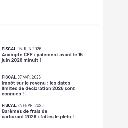
FISCAL
FISCAL
05 JUIN 2026
1
Acompte CFE : paiement avant le 15
Frais de
juin 2026 minuit !
FISCAL
1
FISCAL
Taxes s
07 AVR. 2026
Impôt sur le revenu : les dates
: pensez
limites de déclaration 2026 sont
connues !
FISCAL
0
FISCAL
CFE : l
24 FÉVR. 2026
Barèmes de frais de
disponi
carburant 2026 : faites le plein !