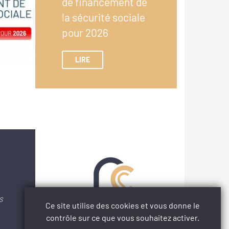
de financement de
la sécurité sociale
pour 2026
LIRE
S
Ce site utilise des cookies et vous donne le
contrôle sur ce que vous souhaitez activer.